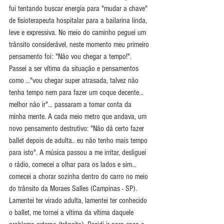
fui tentando buscar energia para "mudar a chave" 
de fisioterapeuta hospitalar para a bailarina linda, 
leve e expressiva. No meio do caminho peguei um 
trânsito considerável, neste momento meu primeiro 
pensamento foi: "Não vou chegar a tempo!". 
Passei a ser vítima da situação e pensamentos 
como ..."vou chegar super atrasada, talvez não 
tenha tempo nem para fazer um coque decente... 
melhor não ir"... passaram a tomar conta da 
minha mente. A cada meio metro que andava, um 
novo pensamento destrutivo: "Não dá certo fazer 
ballet depois de adulta.. eu não tenho mais tempo 
para isto". A música passou a me irritar, desliguei 
o rádio, comecei a olhar para os lados e sim... 
comecei a chorar sozinha dentro do carro no meio 
do trânsito da Moraes Salles (Campinas - SP). 
Lamentei ter virado adulta, lamentei ter conhecido 
o ballet, me tornei a vítima da vítima daquele 