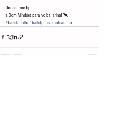
Um enorme bj
e Bom Mindset para vc bailarina! 💓
#balletadulto
#balletprincipianteadulto
Ver tudo
Posts recentes