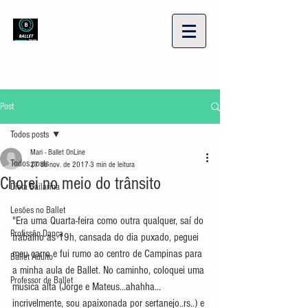
Post
Todos posts
Mari - Ballet OnLine
Todos posts
27 de nov. de 2017
3 min de leitura
Chorei no meio do trânsito
Dieta Bailarina
Lesões no Ballet
"Era uma Quarta-feira como outra qualquer, saí do 
Profissão Dança
trabalho as 19h, cansada do dia puxado, peguei 
meu carro e fui rumo ao centro de Campinas para 
Ballet Adulto
a minha aula de Ballet. No caminho, coloquei uma 
Professor de Ballet
musica alta (Jorge e Mateus...ahahha... 
incrivelmente, sou apaixonada por sertanejo..rs..) e 