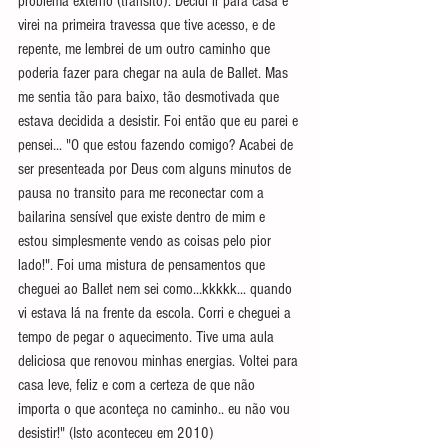
problema externo (trânsito). Decidi ir para casa e 
virei na primeira travessa que tive acesso, e de 
repente, me lembrei de um outro caminho que 
poderia fazer para chegar na aula de Ballet. Mas 
me sentia tão para baixo, tão desmotivada que 
estava decidida a desistir. Foi então que eu parei e 
pensei... "O que estou fazendo comigo? Acabei de 
ser presenteada por Deus com alguns minutos de 
pausa no transito para me reconectar com a 
bailarina sensível que existe dentro de mim e 
estou simplesmente vendo as coisas pelo pior 
lado!". Foi uma mistura de pensamentos que 
cheguei ao Ballet nem sei como...kkkkk... quando 
vi estava lá na frente da escola. Corri e cheguei a 
tempo de pegar o aquecimento. Tive uma aula 
deliciosa que renovou minhas energias. Voltei para 
casa leve, feliz e com a certeza de que não 
importa o que aconteça no caminho.. eu não vou 
desistir!" (Isto aconteceu em 2010)