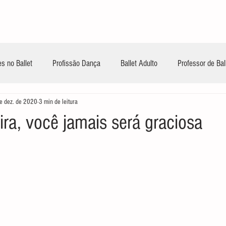
INÍCIO
CONTEÚDOS GRATUITOS
TREIN
s no Ballet
Profissão Dança
Ballet Adulto
Professor de Bal
e dez. de 2020
3 min de leitura
ra, você jamais será graciosa