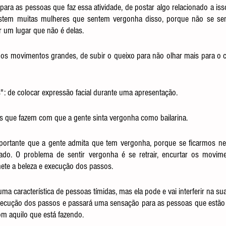
r para as pessoas que faz essa atividade, de postar algo relacionado a iss
xistem muitas mulheres que sentem vergonha disso, porque não se sen
r um lugar que não é delas.
 os movimentos grandes, de subir o queixo para não olhar mais para o c
s": de colocar expressão facial durante uma apresentação.
as que fazem com que a gente sinta vergonha como bailarina.
portante que a gente admita que tem vergonha, porque se ficarmos nega
lhado. O problema de sentir vergonha é se retrair, encurtar os movime
te a beleza e execução dos passos. 
a característica de pessoas tímidas, mas ela pode e vai interferir na sua
xecução dos passos e passará uma sensação para as pessoas que estão t
m aquilo que está fazendo.