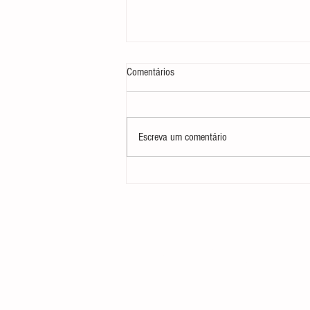
Comentários
Escreva um comentário
Se sente Desengonçada Dançando,
Bailarina Adulta?
Receba aulas gratuitas se cadast
no botão "Lista Vip Gratuita"