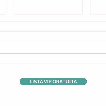
Por qu
Eu não teria me tornado bailarina se
não tivesse feito isso
LISTA VIP GRATUITA
rando