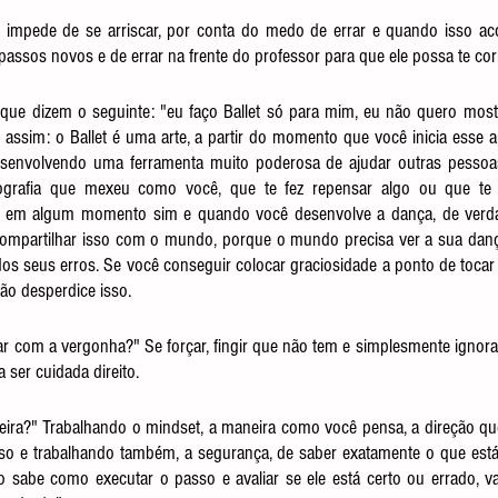
 impede de se arriscar, por conta do medo de errar e quando isso ac
assos novos e de errar na frente do professor para que ele possa te corr
ue dizem o seguinte: "eu faço Ballet só para mim, eu não quero most
assim: o Ballet é uma arte, a partir do momento que você inicia esse a
esenvolvendo uma ferramenta muito poderosa de ajudar outras pessoa
ografia que mexeu como você, que te fez repensar algo ou que te 
em algum momento sim e quando você desenvolve a dança, de verdad
ompartilhar isso com o mundo, porque o mundo precisa ver a sua dança,
dos seus erros. Se você conseguir colocar graciosidade a ponto de tocar 
ão desperdice isso.
ar com a vergonha?" Se forçar, fingir que não tem e simplesmente ignorar,
 ser cuidada direito.
eira?" Trabalhando o mindset, a maneira como você pensa, a direção que
isso e trabalhando também, a segurança, de saber exatamente o que est
sabe como executar o passo e avaliar se ele está certo ou errado, vai 