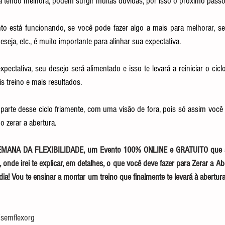
 tendo melhora, podem surgir muitas dúvidas, por isso o próximo passo 
to está funcionando, se você pode fazer algo a mais para melhorar, se 
eja, etc., é muito importante para alinhar sua expectativa.
ectativa, seu desejo será alimentado e isso te levará a reiniciar o ciclo
s treino e mais resultados.
arte desse ciclo friamente, com uma visão de fora, pois só assim você 
o zerar a abertura.
 SEMANA DA FLEXIBILIDADE, um Evento 100% ONLINE e GRATUITO que a
onde irei te explicar, em detalhes, o que você deve fazer para Zerar a A
ia! Vou te ensinar a montar um treino que finalmente te levará à abertura
t/semflexorg