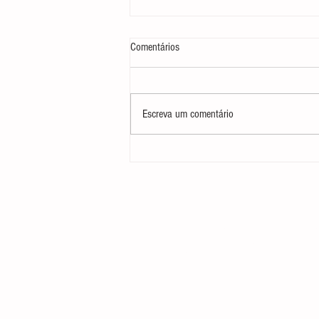
Comentários
Escreva um comentário
Se sente Desengonçada Dançando,
Bailarina Adulta?
Receba aulas gratuitas se cadast
no botão "Lista Vip Gratuita"