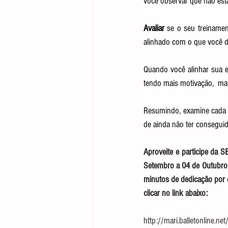
você observar que não está
Avaliar
 se o seu treinamen
alinhado com o que você des
Quando você alinhar sua exp
tendo mais motivação,  mai
Resumindo, examine cada p
de ainda não ter conseguid
Aproveite e participe da
Setembro a 04 de Outubro, 
minutos de dedicação por d
clicar no link abaixo:
http://mari.balletonline.ne