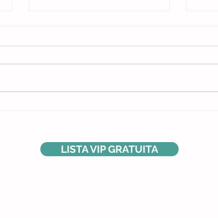
Por qu
Eu não teria me tornado bailarina se
não tivesse feito isso
LISTA VIP GRATUITA
rando
Ballet OnLine ® - 2017 - Todos os direitos reservados