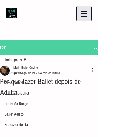
Post
Todos posts
Mari - Ballet OnLine
Todos posts
30 de ago. de 2021
4 min de leitura
Por que fazer Ballet depois de
Dieta Bailarina
Adulta
Lesões no Ballet
Profissão Dança
Ballet Adulto
Professor de Ballet