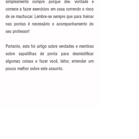
simplesmente compre porque deu vontade e 
comece a fazer exercícios em casa correndo o risco 
de se machucar. Lembre-se sempre que para treinar 
nas pontas é necessário o acompanhamento do 
seu professor!
Portanto, este foi artigo sobre verdades e mentiras 
sobre sapatilhas de ponta para desmistificar 
algumas coisas e fazer você, leitor, entender um 
pouco melhor sobre este assunto.
Baixe agora mesmo o Ebook gratuito "Zere a 
Abertura com apenas 5 minutos por dia" clicando 