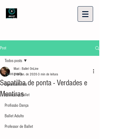
Post
Todos posts
Mari - Ballet OnLine
Todos posts
2 de jan. de 2020
3 min de leitura
Sapatilha de ponta - Verdades e
Dieta Bailarina
Mentiras
Lesões no Ballet
Profissão Dança
Ballet Adulto
Professor de Ballet