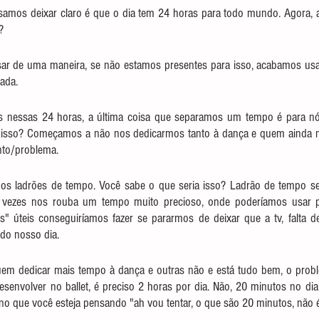
isamos deixar claro é que o dia tem 24 horas para todo mundo. Agora, a
?
usar de uma maneira, se não estamos presentes para isso, acabamos us
ada.
 nessas 24 horas, a última coisa que separamos um tempo é para n
isso? Começamos a não nos dedicarmos tanto à dança e quem ainda não 
to/problema.
os ladrões de tempo. Você sabe o que seria isso? Ladrão de tempo ser
s vezes nos rouba um tempo muito precioso, onde poderíamos usar p
s" úteis conseguiríamos fazer se pararmos de deixar que a tv, falta de
do nosso dia.
m dedicar mais tempo à dança e outras não e está tudo bem, o prob
desenvolver no ballet, é preciso 2 horas por dia. Não, 20 minutos no dia 
ino que você esteja pensando "ah vou tentar, o que são 20 minutos, nã