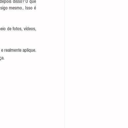
depois disso? O que 
igo mesmo.. Isso é 
io de fotos, vídeos, 
e realmente aplique. 
ça.