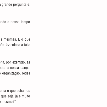
 grande pergunta é: 
ando o nosso tempo 
ós mesmas. E o que 
faz coloca a falta 
ia, por exemplo, as 
ara a nossa dança. 
 organização, redes 
lema é que achamos 
que seja, já é muito 
o é mesmo?"