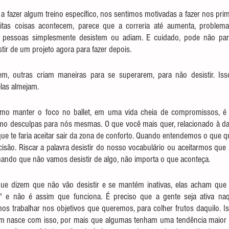
 fazer algum treino específico, nos sentimos motivadas a fazer nos pri
tas coisas acontecem, parece que a correria até aumenta, problem
 pessoas simplesmente desistem ou adiam. E cuidado, pode não pare
tir de um projeto agora para fazer depois.
m, outras criam maneiras para se superarem, para não desistir. Iss
las almejam.
mo manter o foco no ballet, em uma vida cheia de compromissos, é
 desculpas para nós mesmas. O que você mais quer, relacionado à da
 que te faria aceitar sair da zona de conforto. Quando entendemos o que 
são. Riscar a palavra desistir do nosso vocabulário ou aceitarmos que 
ando que não vamos desistir de algo, não importa o que aconteça. 
ue dizem que não vão desistir e se mantém inativas, elas acham que q
 e não é assim que funciona. É preciso que a gente seja ativa naq
 trabalhar nos objetivos que queremos, para colher frutos daquilo. Isso
 nasce com isso, por mais que algumas tenham uma tendência maior a t