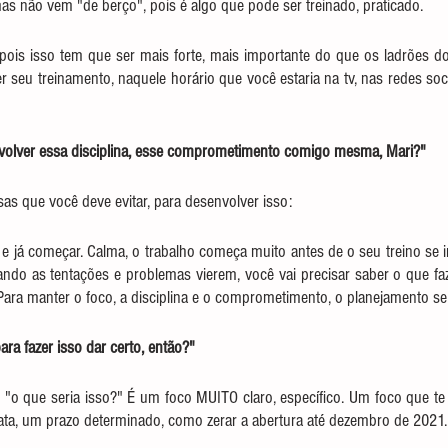
mas não vem "de berço", pois é algo que pode ser treinado, praticado.
pois isso tem que ser mais forte, mais importante do que os ladrões do
seu treinamento, naquele horário que você estaria na tv, nas redes soci
volver essa disciplina, esse comprometimento comigo mesma, Mari?"
isas que você deve evitar, para desenvolver isso:
 e já começar. Calma, o trabalho começa muito antes de o seu treino se inic
ndo as tentações e problemas vierem, você vai precisar saber o que faz
 Para manter o foco, a disciplina e o comprometimento, o planejamento se 
ra fazer isso dar certo, então?"
 "o que seria isso?" É um foco MUITO claro, específico. Um foco que te 
ata, um prazo determinado, como zerar a abertura até dezembro de 2021.