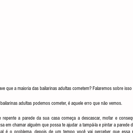
ave que a maioria das bailarinas adultas cometem? Falaremos sobre isso n
 bailarinas adultas podemos cometer, é aquele erro que não vemos.
 repente a parede da sua casa começa a descascar, mofar e conseq
sa em chamar alguém que possa te ajudar a tampá-la e pintar a parede d
ual é o problema, depois de um tempo você vai perceber que essa ra