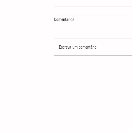
Comentários
Escreva um comentário
Se sente Desengonçada Dançando,
Bailarina Adulta?
Receba aulas gratuitas se cadast
no botão "Lista Vip Gratuita"