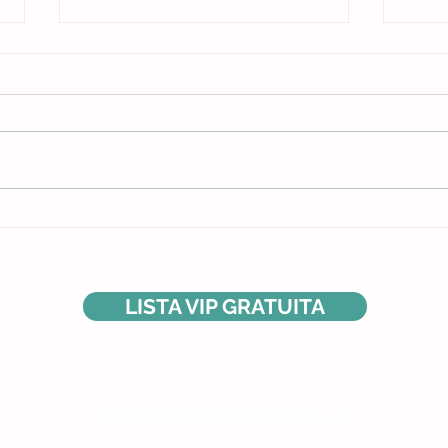
Por qu
Eu não teria me tornado bailarina se
não tivesse feito isso
LISTA VIP GRATUITA
rando
Ballet OnLine ® - 2017 - Todos os direitos reservados