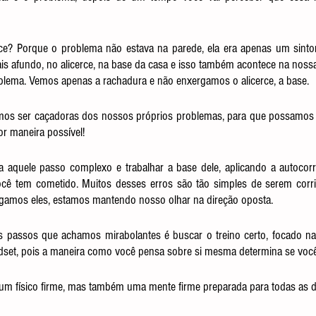
ce? Porque o problema não estava na parede, ela era apenas um sintom
is afundo, no alicerce, na base da casa e isso também acontece na noss
blema. Vemos apenas a rachadura e não enxergamos o alicerce, a base.
os ser caçadoras dos nossos próprios problemas, para que possamos s
or maneira possível!
a aquele passo complexo e trabalhar a base dele, aplicando a autocorr
ocê tem cometido. Muitos desses erros são tão simples de serem corri
gamos eles, estamos mantendo nosso olhar na direção oposta.
es passos que achamos mirabolantes é buscar o treino certo, focado na
dset, pois a maneira como você pensa sobre si mesma determina se você 
m físico firme, mas também uma mente firme preparada para todas as di