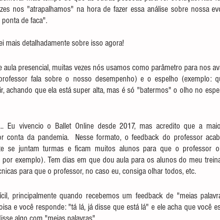
zes nos "atrapalhamos" na hora de fazer essa análise sobre nossa ev
ponta de faca".
ei mais detalhadamente sobre isso agora!
 aula presencial, muitas vezes nós usamos como parâmetro para nos ava
professor fala sobre o nosso desempenho) e o espelho (exemplo: q
r, achando que ela está super alta, mas é só "batermos" o olho no esp
... Eu vivencio o Ballet Online desde 2017, mas acredito que a maior
or conta da pandemia.  Nesse formato, o feedback do professor acab
te se juntam turmas e ficam muitos alunos para que o professor o
 por exemplo). Tem dias em que dou aula para os alunos do meu treina
nicas para que o professor, no caso eu, consiga olhar todos, etc.
ícil, principalmente quando recebemos um feedback de "meias palavr
sa e você responde: "tá lá, já disse que está lá" e ele acha que você e
isse algo com "meias palavras".