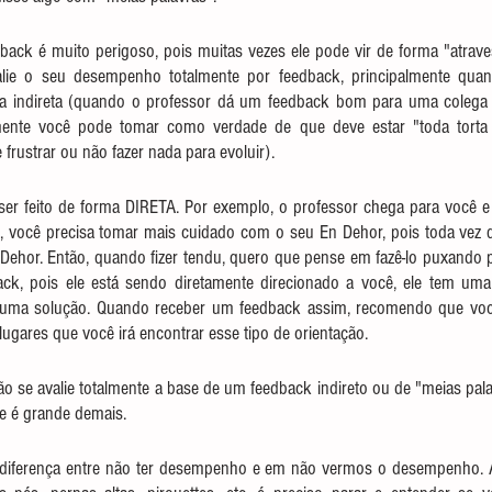
dback é muito perigoso, pois muitas vezes ele pode vir de forma "atrave
lie o seu desempenho totalmente por feedback, principalmente quan
ma indireta (quando o professor dá um feedback bom para uma colega 
mente você pode tomar como verdade de que deve estar "toda torta 
e frustrar ou não fazer nada para evoluir).
er feito de forma DIRETA. Por exemplo, o professor chega para você e d
 você precisa tomar mais cuidado com o seu En Dehor, pois toda vez q
Dehor. Então, quando fizer tendu, quero que pense em fazê-lo puxando pe
ck, pois ele está sendo diretamente direcionado a você, ele tem uma 
ma solução. Quando receber um feedback assim, recomendo que você
lugares que você irá encontrar esse tipo de orientação.
não se avalie totalmente a base de um feedback indireto ou de "meias pala
se é grande demais.
 diferença entre não ter desempenho e em não vermos o desempenho. An