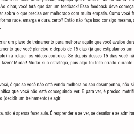
 Ao olhar, você terá que dar um feedback! Esse feedback deve começa
ar sobre o que precisa ser melhorado com muita empatia. Como você fala
forma rude, amarga e dura, certo? Então não faça isso consigo mesma, a
.
 criar um plano de treinamento para melhorar aquilo que você avaliou dura
einamento que você planejou e depois de 15 dias (já que estipulamos um 
o) irá refazer os vídeos controles. Se depois desses 15 dias você nã
fazer? Mudar! Mudar sua estratégia, pois algo foi feito errado durante 
 você, é que se você não está vendo melhora no seu desempenho, não sig
ifica que você não está conseguindo ver. E para ver, é preciso metrific
o (decidir um treinamento) e agir!
ta, não é apenas fazer aula. É reaprender a se ver, se desafiar e se admirar