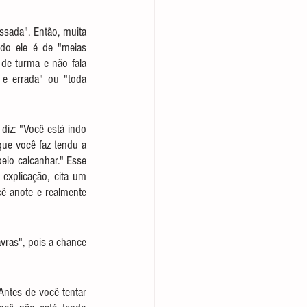
ssada". Então, muita 
do ele é de "meias 
de turma e não fala 
e errada" ou "toda 
iz: "Você está indo 
ue você faz tendu a 
lo calcanhar." Esse 
explicação, cita um 
 anote e realmente 
vras", pois a chance 
tes de você tentar 