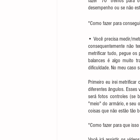
fazer "70" treinos para o
desempenho ou se não est
"Como fazer para conseguir 
• Você precisa medir/metr
consequentemente não tem
metrificar tudo, pegue os
balances é algo muito tr
dificuldade. No meu caso s
Primeiro eu irei metrific
diferentes ângulos. Esses 
será fotos controles (se
"meio" do armário, e seu o
coisas que não estão tão 
"Como fazer para que isso
Você irá assistir os víde