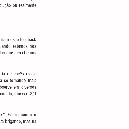
olução ou realmente 
liarmos, o feedback 
uando estamos nos 
elho que percebemos 
ia de vocês esteja 
a se tornando mais 
bserve em diversos 
mento, que são 3/4 
as". Sabe quando o 
stá brigando, mas na 