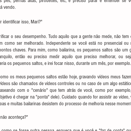
s pés, pernas altas, pirouettes, etc, é preciso parar e entender se 
á vendo.
identificar isso, Mari?"
ificar o seu desempenho. Tudo aquilo que a gente não mede, não tem c
 como ser melhorado. Independente se você está no presencial ou no
 pontos chaves. Para mim, como bailarina, os pequenos saltos são um gr
anquilo, então eu preciso medir aquilo que preciso melhorar, ou sej
eria os pequenos saltos, e irei focar nisso, durante um mês, por exemplo.
ar como os meus pequenos saltos estão hoje, gravando vídeos meus faze
vídeos são chamados de vídeos controles ou no caso de um algo estático
 baseando com o "cenário" que tem atrás de você, como por exemplo,
bjetivo é chegar na "ponta" dele). Cuidado quando for assistir ao vídeo,
boas e muitas bailarinas desistem do processo de melhoria nesse momen
 não aconteça?"
os como se fosse outra pessoa, esqueça que é você e "faz de conta" qu