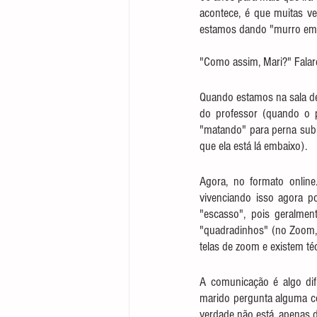
acontece, é que muitas ve
estamos dando "murro em 
"Como assim, Mari?" Falar
Quando estamos na sala de
do professor (quando o 
"matando" para perna subi
que ela está lá embaixo).
Agora, no formato online
vivenciando isso agora p
"escasso", pois geralmen
"quadradinhos" (no Zoom,
telas de zoom e existem téc
A comunicação é algo dif
marido pergunta alguma coi
verdade não está, apenas d