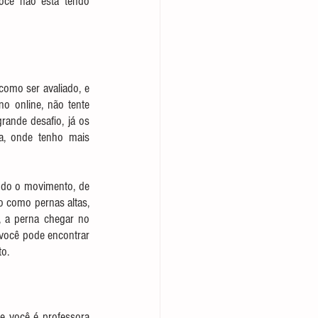
você não está tendo 
omo ser avaliado, e 
 online, não tente 
ande desafio, já os 
a, onde tenho mais 
ndo o movimento, de 
 como pernas altas, 
 a perna chegar no 
 você pode encontrar 
to.
e você é professora 