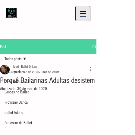
Post
Todos posts
Mari - Ballet OnLine
Todos posts
20 de mar. de 2020
3 min de leitura
Porquê Bailarinas Adultas desistem
Dieta Bailarina
Atualizado:
30 de mar. de 2020
Lesões no Ballet
Profissão Dança
Ballet Adulto
Professor de Ballet