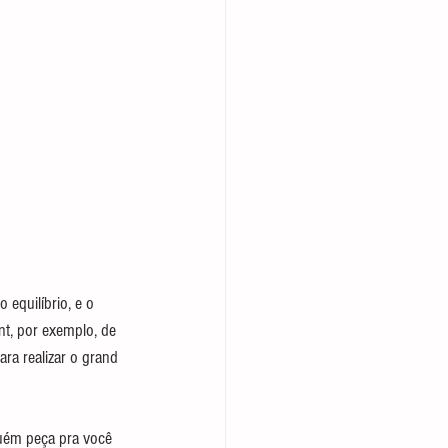
 equilíbrio, e o 
t, por exemplo, de 
ra realizar o grand 
uém peça pra você 