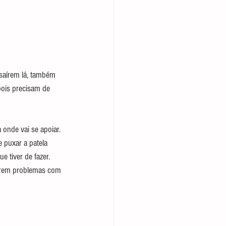
saírem lá, também 
pois precisam de 
onde vai se apoiar. 
e puxar a patela 
 tiver de fazer. 
girem problemas com 