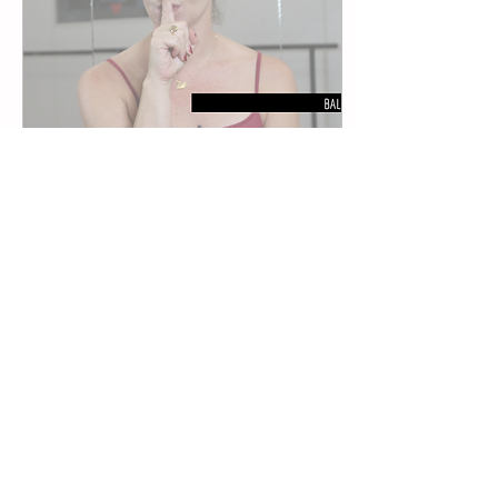
11 de dez. de 2019
∙
2
min
Como manter o silêncio em aula!
Como fazer para manter o silêncio
em aula, para que seus alunos se
concentrem e deem o melhor de
si? Neste artigo você, professor,
poderá en
147
0