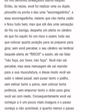
ou nos sentimos ameaçados diante daquilo. 
Então, às vezes, você foi realizar uma ou dupla 
pirouette na ponta e deu uma "escorregadinha", e 
essa escorregadinha, mesmo que não tenha caído 
e ficou tudo bem, mas que até deu uma sensação 
de frio na barriga, desperta um alerta no cérebro 
de que foi aquilo foi um risco e assim, toda vez 
que colocar quarta posição para se preparar para 
girar, sem você perceber, o seu cérebro vai lembrar 
daquele alerta de "RISCO!" e assim, ele vai falar 
"não faça, por favor, não faça". Você não vai 
perceber, mas essa mensagem ele vai mandar 
para a sua musculatura, e desse modo você vai 
subir o relevé passé, sem puxar tanto o joelho, 
sem esticar tanto a perna, sem colocar tanta 
potência, sem empurrar tanto o chão para girar, 
você vai com medo. Consequentemente você vai 
começar a ir um pouco mais insegura e o passo 
começa a não acontecer, e quanto menos o passo 