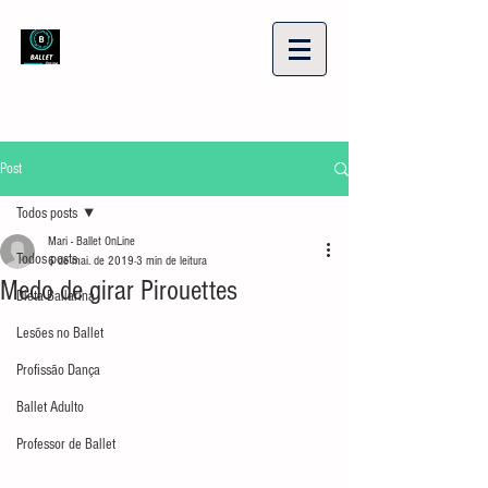
Post
Todos posts
Mari - Ballet OnLine
Todos posts
6 de mai. de 2019
3 min de leitura
Medo de girar Pirouettes
Dieta Bailarina
Lesões no Ballet
Profissão Dança
Ballet Adulto
Professor de Ballet