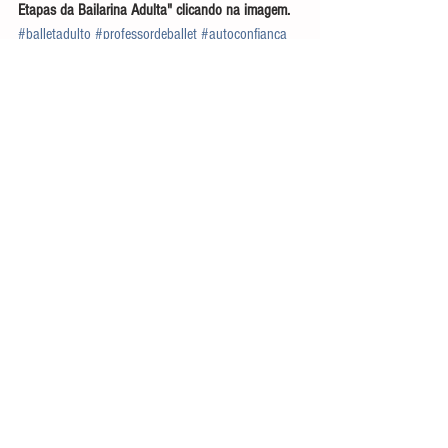
Etapas da Bailarina Adulta" clicando na imagem.
#balletadulto
#professordeballet
#autoconfiança
Ballet Adulto
Ver tudo
Posts recentes