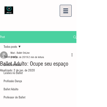
Post
Todos posts
Mari - Ballet OnLine
Todos posts
3 de jul. de 2019
2 min de leitura
Ballet Adulto: Ocupe seu espaço
Dieta Bailarina
Atualizado:
2 de jan. de 2020
Lesões no Ballet
Profissão Dança
Ballet Adulto
Professor de Ballet