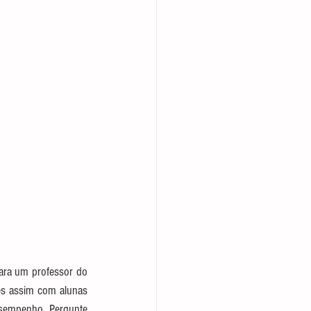
para um professor do 
es assim com alunas 
sempenho. Pergunte 