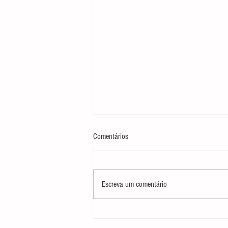
Comentários
Escreva um comentário
Se sente Desengonçada Dançando,
Bailarina Adulta?