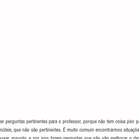
azer perguntas pertinentes para o professor, porque não tem coisa pior 
núteis, que não são pertinentes. É muito comum encontrarmos situaçõ
uxar assunto, e por isso fazem perguntas que não vão melhorar o de