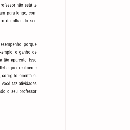
ofessor não está te 
ham para longe, com 
ro do olhar do seu 
desempenho, porque 
xemplo, o ganho de 
 tão aparente. Isso 
let e quer realmente 
rigí-lo, orientá-lo. 
ocê faz atividades 
do o seu professor 