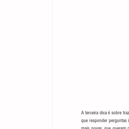
A terceira dica é sobre tr
que responder perguntas i
mais novas, que querem p