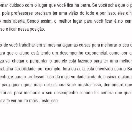
omar cuidado com o lugar que você fica na barra. Se você acha que o pr
o, pois professores precisam ter uma visão do todo e por isso, eles ol
ais aberta. Sendo assim, o melhor lugar para você ficar é no cent
sso e ficar nessa posição. 
ão de você trabalhar em si mesma algumas coisas para melhorar o seu 
ara que o aluno está tendo um desempenho exponencial, como por e
teza vai chegar e perguntar o que ele está fazendo para ter uma melhora
rabalha flexibilidade, por exemplo, fora da aula, está envolvido com o Bal
o, e para o professor, isso dá mais vontade ainda de ensinar o aluno, cor
o para quem quer mais dele e para você mostrar isso, demonstre que v
gatórias, para melhorar o seu desempenho e pode ter certeza que quan
r a te ver muito mais. Teste isso.