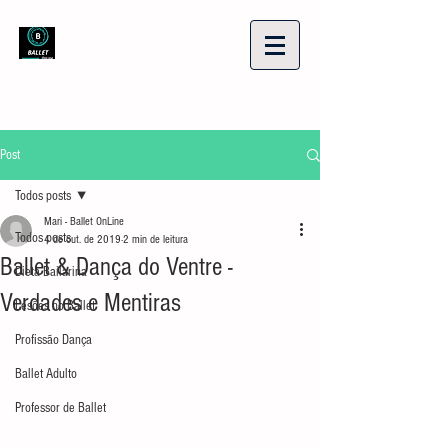
Post
Todos posts
Mari - Ballet OnLine
Todos posts
4 de out. de 2019
2 min de leitura
Ballet & Dança do Ventre -
Dieta Bailarina
Verdades e Mentiras
Lesões no Ballet
Profissão Dança
Ballet Adulto
Professor de Ballet