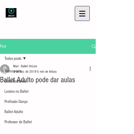
Post
Todos posts
Mari - Ballet OnLine
Todos posts
9 de dez. de 2019
5 min de leitura
Ballet Adulto pode dar aulas
Dieta Bailarina
Lesões no Ballet
Profissão Dança
Ballet Adulto
Professor de Ballet