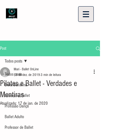
Post
Todos posts
Mari - Ballet OnLine
Todos posts
13 de dez. de 2019
3 min de leitura
Pilates e Ballet - Verdades e
Dieta Bailarina
Mentiras
Lesões no Ballet
Atualizado:
17 de jan. de 2020
Profissão Dança
Ballet Adulto
Professor de Ballet