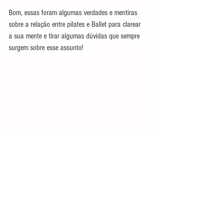
Bom, essas foram algumas verdades e mentiras 
sobre a relação entre pilates e Ballet para clarear 
a sua mente e tirar algumas dúvidas que sempre 
surgem sobre esse assunto!
Baixe agora mesmo o Ebook gratuito "Zere a 
Abertura com apenas 5 minutos por dia" clicando 
na imagem.
#pilates
#ballet
#lesõesnoballet
Ballet Adulto