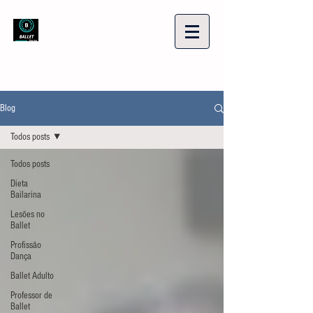
Blog
Todos posts
Todos posts
Dieta
Bailarina
Lesões no
Ballet
Profissão
Dança
Ballet Adulto
Professor de
Ballet