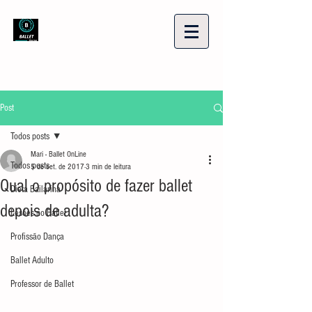
Post
Todos posts
Mari - Ballet OnLine
Todos posts
5 de set. de 2017
3 min de leitura
Qual o propósito de fazer ballet
Dieta Bailarina
depois de adulta?
Lesões no Ballet
Profissão Dança
Ballet Adulto
Professor de Ballet