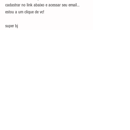
cadastrar no link abaixo e acessar seu email...
estou a um clique de vc!
super bj
Mari D’leite- Ballet OnLine
Bora... bora!!!
CLIQUE AQUI PARA FAZER UMA AULA DE BALLET 
ONLINE ADULTO INICIANTE AGORA MESMO!
O SEU MOMENTO DE VOCÊ COM VOCÊ MESMA...
#ballet
#balletadulto
#balletinicianteadulto
#balletonline
Ballet Adulto