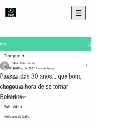
Post
Todos posts
Mari - Ballet OnLine
Todos posts
3 de nov. de 2017
4 min de leitura
Passou dos 30 anos... que bom,
Dieta Bailarina
chegou a hora de se tornar
Lesões no Ballet
Bailarina.
Profissão Dança
Ballet Adulto
Professor de Ballet