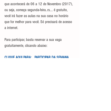
que acontecerá de 06 a 12 de Novembro (2017), 
ou seja, começa segunda-feira..rs.... é gratuito, 
você irá fazer as aulas na sua casa no horário 
que for melhor para você. Só precisará de acesso 
a internet.
Para participar, basta reservar a sua vaga 
gratuitamente, clicando abaixo:
CLIQUE AQUI PARA:   PARTICIPAR DA SEMANA 
GRATUITA!
Tenho certeza que você irá gostar de tudo o que 
tenho para lhe mostrar e que ao fi
nal da semana você irá ter segurança para iniciar 
os seus estudos no Ballet Clássico.