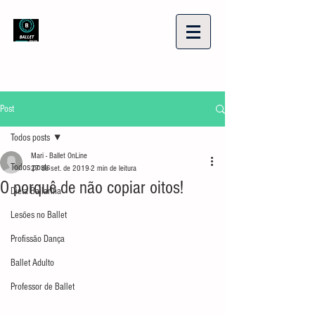
Post
Todos posts
Mari - Ballet OnLine
Todos posts
27 de set. de 2019
2 min de leitura
O porquê de não copiar oitos!
Dieta Bailarina
Lesões no Ballet
Profissão Dança
Ballet Adulto
Professor de Ballet