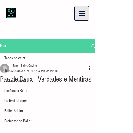
Post
Todos posts
Mari - Ballet OnLine
Todos posts
18 de out. de 2019
4 min de leitura
Pas de Deux - Verdades e Mentiras
Dieta Bailarina
Lesões no Ballet
Profissão Dança
Ballet Adulto
Professor de Ballet