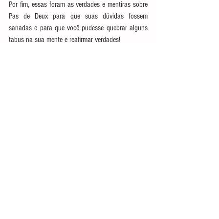
Por fim, essas foram as verdades e mentiras sobre 
Pas de Deux para que suas dúvidas fossem 
sanadas e para que você pudesse quebrar alguns 
tabus na sua mente e reafirmar verdades!
Baixe agora mesmo o Ebook gratuito "As sete 
Etapas da Bailarina Adulta" clicando na imagem.